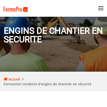
Tog
navi
ENGINS DE CHANTIER EN
SECURITE
Accueil
Formation conduite d’engins de chantier en sécurité