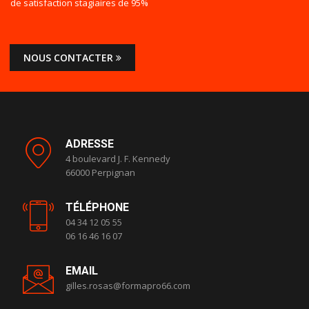
de satisfaction stagiaires de 95%
NOUS CONTACTER
ADRESSE
4 boulevard J. F. Kennedy
66000 Perpignan
TÉLÉPHONE
04 34 12 05 55
06 16 46 16 07
EMAIL
gilles.rosas@formapro66.com